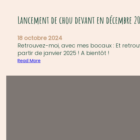
Lancement de chou devant en décembre 20
18 octobre 2024
Retrouvez-moi, avec mes bocaux : Et retrouv
partir de janvier 2025 ! A bientôt !
Read More
:
L
a
n
c
e
m
e
n
t