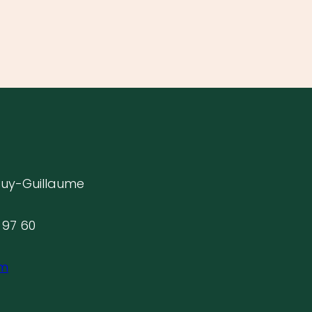
Puy-Guillaume
 97 60
om