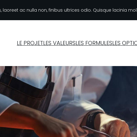
laoreet ac nulla non, finibus ultrices odio. Quisque lacinia moles
LE PROJET
LES VALEURS
LES FORMULES
LES OPTI