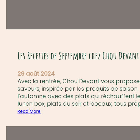
d
e
c
h
o
u
d
Les Recettes de Septembre chez Chou Devan
e
v
a
29 août 2024
n
Avec la rentrée, Chou Devant vous propose 
t
saveurs, inspirée par les produits de saison
e
l’automne avec des plats qui réchauffent le
n
lunch box, plats du soir et bocaux, tous pr
d
Read More
é
:
c
L
e
e
m